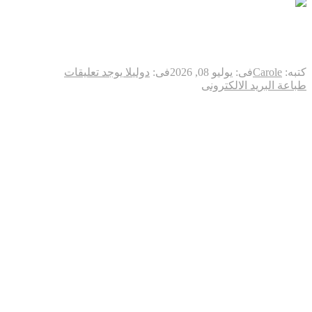
النيران في عنق الزجاجة
كتبه:
Carole
فى:
يوليو 08, 2026
فى:
دولي
لا يوجد تعليقات
طباعة
البريد الالكترونى
مضيق هرمز يشتعل من جديد… هجمات على
ناقلات النفط تشعل الضربات الأمريكية،
وتشدد الخناق على صادرات إيران، والعالم
يخشى حربًا أوسع في الشرق الأوسط
واشنطن / مضيق هرمز / طهران
بدأت القصة بانفجارات في عرض البحر.
وخلال ساعات قليلة فقط، كانت الصواريخ تعبر السماء، والمقاتلات
الحربية تنطلق نحو أهدافها، وأسواق النفط تهتز، بينما عاد أحد أهم
الممرات البحرية في العالم ليتصدر أخطر بؤر التوتر الجيوسياسي
على وجه الأرض.