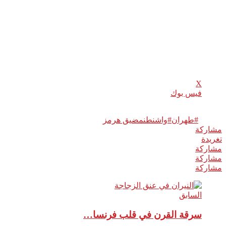
ويعيد رسم خريطة الصراع في المنطقة، بينما تترقب العواصم
الكبرى الخطوة التالية في واحدة من أكثر الأزمات حساسية منذ
سنوات.
شارك هذا الموضوع:
X
فيس بوك
وسوم:
#طهران
#واشنطن
مضيق هرمز
مشاركة
0
تغريدة
مشاركة
مشاركة
مشاركة
السابق
سرقة القرن في قلب فرنسا…