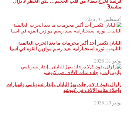
فرنسا تخرج ببطء من قلب الجحيم… لكن الخطر لا يزال
مشتعلاً
أغسطس 01, 2026
اليابان تكسر أحد أكبر محرمات ما بعد الحرب العالمية
الثانية… ثورة استخباراتية تعيد رسم موازين القوة في آسيا
يوليو 31, 2026
زلزال بقوة ٧٫١ درجات يهزّ اليابان.. إنذار تسونامي وانهيارات
وإجلاء مئات الآلاف في كيوشو
يوليو 29, 2026
أترك تعليق
لن يتم نشر عنوان بريدك الإلكتروني.
الحقول الإلزامية مشار إليها بـ
*