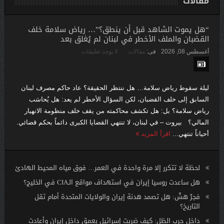
مقالات
“هل يموت الشاهد قبل أن ينطق؟”… رياض سلامة خلف
القضبان والملف الأخطر في لبنان لم يُغلق بعد
أغسطس 08, 2026
فى:
مقالات
لا يوجد تعليقات
ليلة سقوط رياض سلامة… هل ننتظر الحقيقة؟ عاد حاكم مصرف لبنان
السابق إلى خلف القضبان، لكن السؤال الأخطر لم يعد: هل يُحاسَب
رياض سلامة؟ بل: هل تكشف محاكمته من يقف خلف منظومة الانهيار
المالي؟ بيروت – في لبنان، لا تنتهي القضايا الكبرى دائماً بحكم قضائي.
أحياناً تنتهي...
اقرأ المزيد
لحظة لا تتكرر إلا مرة واحدة في العمر… فوق مياه المحيط الهادئ
هل ساعدت روسيا إيران في استهداف مواقع الـCIA في الخليج؟
فجرٌ هشّ: هل تصمد هدنة إيران والولايات المتحدة أمام ثقل
التاريخ؟
داخل حرب الظل: كيف ضربت إسرائيل بعمق داخل إيران وأعادت