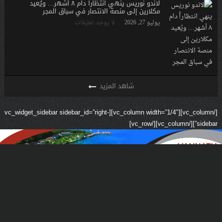
لاندو نوريس ينهي انتظاراً دام ٨ أشهر… ويُعيد
مكلارين إلى منصة الانتصار في سباق المجر
يوليو 27, 2026
لا يوجد تعليقات
[/vc_column][vc_column width=”1/4″][vc_widget_sidebar sidebar_id=”right-
sidebar”][/vc_column][/vc_row]