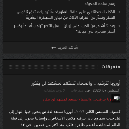
رسم ساحة المعركة
الذكاء الاصطناعي على حافة الهاوية: «أنثروبيك» تدق ناقوس
الخطر وتحذّر من اقتراب الآلات من تجاوز السيطرة البشرية
بعد ٣ أشهر من الحرب على إيران… هل انتصر ترامب أم بدأ يخسر
أخطر مقامرة في حياته؟
متفرقات
أوروبا تترقب… والسماء تستعد لمشهد لن يتكرر
أغسطس 07, 2026
فى:
متفرقات
لا يوجد تعليقات
كسوف الشمس الكلي ٢٠٢٦.. أوروبا تستعد لدقائق يتحول فيها النهار إلى
ليل حدث سماوي نادر يترقبه ملايين الأشخاص.. وإسبانيا تتحول إلى قبلة
العالم لمشاهدة أعظم ظاهرة فلكية منذ أكثر من عقدين في ١٢