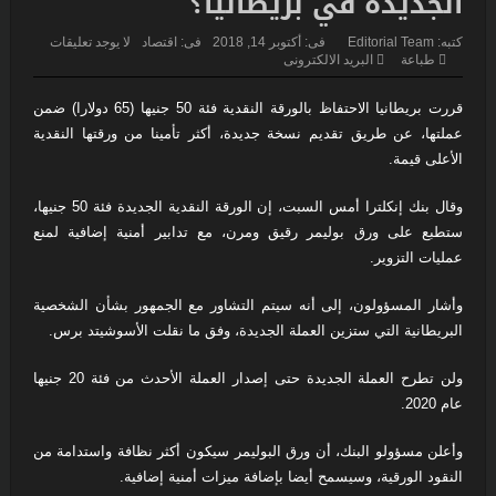
الجديدة في بريطانيا؟
لحظة لا تتكرر إلا مرة واحدة في العمر… فوق مياه المحيط الهادئ
كتبه:
Editorial Team
فى:
أكتوبر 14, 2018
فى:
اقتصاد
لا يوجد تعليقات
“فيفا” يتراجع تحت ضغط العالم… وإنفانتينو يواجه إحدى أكبر
طباعة
البريد الالكترونى
هزائمه السياسية
قررت بريطانيا الاحتفاظ بالورقة النقدية فئة 50 جنيها (65 دولارا) ضمن
عملتها، عن طريق تقديم نسخة جديدة، أكثر تأمينا من ورقتها النقدية
فرنسا تخرج ببطء من قلب الجحيم… لكن الخطر لا يزال مشتعلاً
الأعلى قيمة.
اليابان تكسر أحد أكبر محرمات ما بعد الحرب العالمية الثانية… ثورة
وقال بنك إنكلترا أمس السبت، إن الورقة النقدية الجديدة فئة 50 جنيها،
استخباراتية تعيد رسم موازين القوة في آسيا
ستطبع على ورق بوليمر رقيق ومرن، مع تدابير أمنية إضافية لمنع
عمليات التزوير.
زلزال بقوة ٧٫١ درجات يهزّ اليابان.. إنذار تسونامي وانهيارات وإجلاء
وأشار المسؤولون، إلى أنه سيتم التشاور مع الجمهور بشأن الشخصية
مئات الآلاف في كيوشو
البريطانية التي ستزين العملة الجديدة، وفق ما نقلت الأسوشيتد برس.
لاندو نوريس ينهي انتظاراً دام ٨ أشهر… ويُعيد مكلارين إلى منصة
ولن تطرح العملة الجديدة حتى إصدار العملة الأحدث من فئة 20 جنيها
الانتصار في سباق المجر
عام 2020.
وأعلن مسؤولو البنك، أن ورق البوليمر سيكون أكثر نظافة واستدامة من
النقود الورقية، وسيسمح أيضا بإضافة ميزات أمنية إضافية.