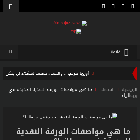
قائمة
أوروبا تترقب… والسماء تستعد لمشهد لن يتكرر
هجوم سيبراني غامض يضرب شبكة المياه الأمريكية… واشنطن
الرئيسية
اقتصاد
ما هي مواصفات الورقة النقدية الجديدة في
بريطانيا؟
تحقق في صلة محتملة بإيران
إنجاز طبي تاريخي يعيد البصر بعد سنوات من الظلام..
اعتقال مسلح قرب ملعب ترامب للغولف في كاليفورنيا قبل زيارته
ما هي مواصفات الورقة النقدية
الرئاسية..