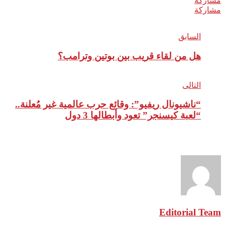
مشاركة
مشاركة
السابق
هل من لقاء قريب بين بوتين وترامب؟
التالى
“ناشيونال ريفيو”: وقائع حرب عالمية غير مُعلنة..
“لعبة كيسنجر” تعود وأبطالها 3 دول
نبذة عن الكاتب
Editorial Team