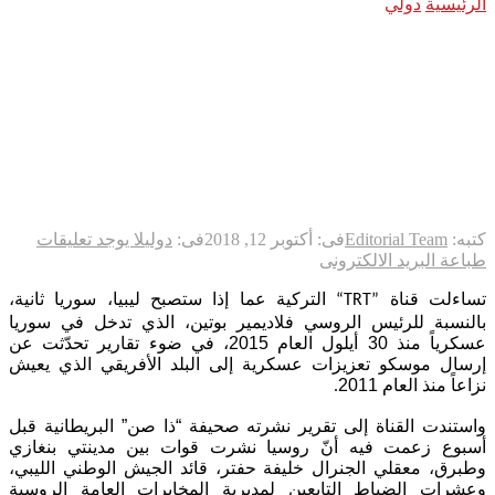
الرئيسية
دولي
“سوريا الجزء الثاني”: عين بوتين على بلد عربي
جديد.. الصواريخ والضباط وصلوا!
“سوريا الجزء الثاني”: عين بوتين
على بلد عربي جديد.. الصواريخ
والضباط وصلوا!
كتبه:
Editorial Team
فى:
أكتوبر 12, 2018
فى:
دولي
لا يوجد تعليقات
طباعة
البريد الالكترونى
تساءلت قناة
التركية عما إذا ستصبح ليبيا، سوريا ثانية،
“TRT”
بالنسبة للرئيس الروسي فلاديمير بوتين، الذي تدخل في سوريا
عسكرياً منذ 30 أيلول العام 2015، في ضوء تقارير تحدّثت عن
إرسال موسكو تعزيزات عسكرية إلى البلد الأفريقي الذي يعيش
نزاعاً منذ العام 2011
.
واستندت القناة إلى تقرير نشرته صحيفة “ذا صن” البريطانية قبل
أسبوع زعمت فيه أنّ روسيا نشرت قوات بين مدينتي بنغازي
وطبرق، معقلي الجنرال خليفة حفتر، قائد الجيش الوطني الليبي،
وعشرات الضباط التابعين لمديرية المخابرات العامة الروسية