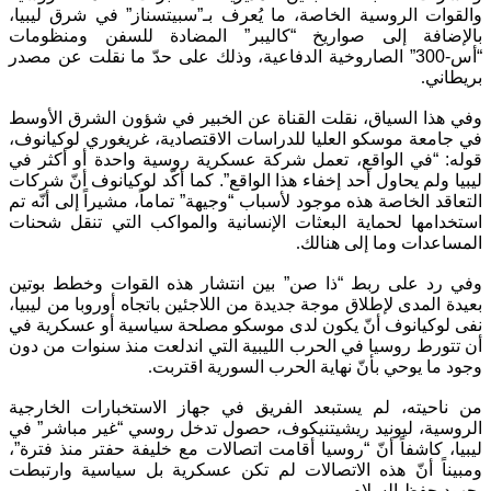
والقوات الروسية الخاصة، ما يُعرف بـ”سبيتسناز” في شرق ليبيا،
بالإضافة إلى صواريخ “كاليبر” المضادة للسفن ومنظومات
“أس-300” الصاروخية الدفاعية، وذلك على حدّ ما نقلت عن مصدر
بريطاني
.
وفي هذا السياق، نقلت القناة عن الخبير في شؤون الشرق الأوسط
في جامعة موسكو العليا للدراسات الاقتصادية، غريغوري لوكيانوف،
قوله: “في الواقع، تعمل شركة عسكرية روسية واحدة أو أكثر في
ليبيا ولم يحاول أحد إخفاء هذا الواقع”. كما أكّد لوكيانوف أنّ شركات
التعاقد الخاصة هذه موجود لأسباب “وجيهة” تماماً، مشيراً إلى أنّه تم
استخدامها لحماية البعثات الإنسانية والمواكب التي تنقل شحنات
المساعدات وما إلى هنالك
.
وفي رد على ربط “ذا صن” بين انتشار هذه القوات وخطط بوتين
بعيدة المدى لإطلاق موجة جديدة من اللاجئين باتجاه أوروبا من ليبيا،
نفى لوكيانوف أنّ يكون لدى موسكو مصلحة سياسية أو عسكرية في
أن تتورط روسيا في الحرب الليبية التي اندلعت منذ سنوات من دون
وجود ما يوحي بأنّ نهاية الحرب السورية اقتربت
.
من ناحيته، لم يستبعد الفريق في جهاز الاستخبارات الخارجية
الروسية، ليونيد ريشيتنيكوف، حصول تدخل روسي “غير مباشر” في
ليبيا، كاشفاً أنّ “روسيا أقامت اتصالات مع خليفة حفتر منذ فترة”،
ومبيناً أنّ هذه الاتصالات لم تكن عسكرية بل سياسية وارتبطت
بجهود حفظ السلام