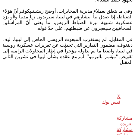
.
وفي ما يتعلق بعملاء مديرية المخابرات، أوضح ريشيتنيكوف أنّ هؤلاء
الضباط، إذا صدق نبأ انتشارهم في ليبيا، سيرتدون زياً مدنياً و/أو بزة
عسكرية شبيهة ببزة الضباط الروس، ما يعني أنّ المراسلين
الصحافيين سيعجزون عن ضبطتهم، على حدّ قوله
.
في المقابل، لم يستغرب المبعوث الروسي الخاص إلى ليبيا، ليف
دينغوف، مضمون التقارير التي تحدثت عن تعزيزات عسكرية روسية
في ليبيا، واضعاً ما تم تداوله مؤخراً في إطار المحاولات الرامية إلى
تقويض “مؤتمر باليرمو” المزمع عقده بشأن ليبيا في تشرين الثاني
المقبل
.
شارك هذا الموضوع:
X
فيس بوك
مشاركة
0
تغريدة
مشاركة