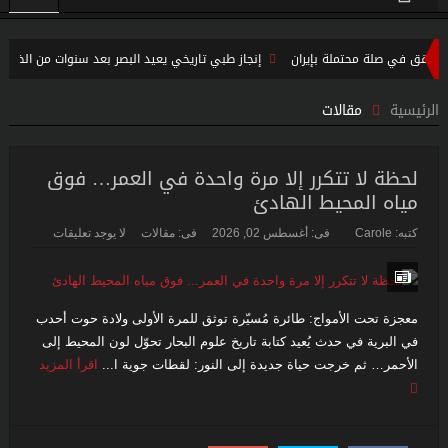
 في صلة محتملة بإيران
إنجاز طبي تاريخي يعيد البصر بعد سنوات من الظلام..
حرب مالي الشمالية تدخل مرحلة خطيرة جديدة…
الرئيسية
مقالات
لحظة لا تتكرر إلا مرة واحدة في العمر… فوق
مياه المحيط الهادئ
كتبه:
Carole
فى:
أغسطس 02, 2026
فى:
مقالات
لا يوجد تعليقات
معجزة تحت الأمواج: طائرة مُسيّرة توثق للمرة الأولى ولادة حوت أحدب
في البرية في حدث يُعيد كتابة تاريخ علوم البحار تحوّل لون المحيط إلى
الأحمر… ثم خرجت حياة جديدة إلى النور: لقطات جوية ا...
اقرأ المزيد