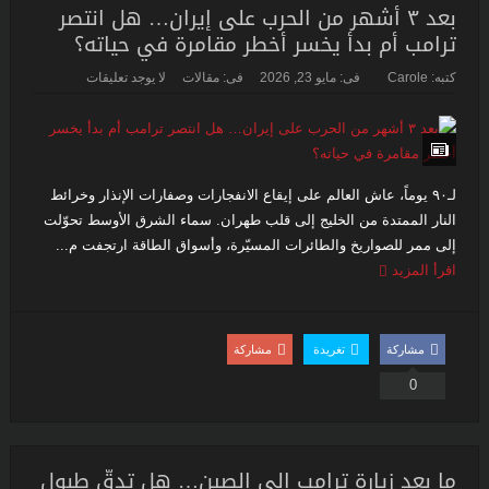
بعد ٣ أشهر من الحرب على إيران… هل انتصر
ترامب أم بدأ يخسر أخطر مقامرة في حياته؟
كتبه:
Carole
فى:
مايو 23, 2026
فى:
مقالات
لا يوجد تعليقات
لـ٩۰ يوماً، عاش العالم على إيقاع الانفجارات وصفارات الإنذار وخرائط
النار الممتدة من الخليج إلى قلب طهران. سماء الشرق الأوسط تحوّلت
إلى ممر للصواريخ والطائرات المسيّرة، وأسواق الطاقة ارتجفت م...
اقرأ المزيد
مشاركة
تغريدة
مشاركة
0
ما بعد زيارة ترامب إلى الصين… هل تدقّ طبول