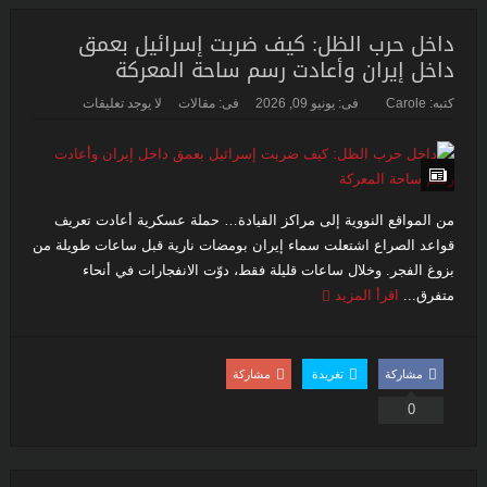
داخل حرب الظل: كيف ضربت إسرائيل بعمق
داخل إيران وأعادت رسم ساحة المعركة
كتبه:
Carole
فى:
يونيو 09, 2026
فى:
مقالات
لا يوجد تعليقات
من المواقع النووية إلى مراكز القيادة… حملة عسكرية أعادت تعريف
قواعد الصراع اشتعلت سماء إيران بومضات نارية قبل ساعات طويلة من
بزوغ الفجر. وخلال ساعات قليلة فقط، دوّت الانفجارات في أنحاء
متفرق...
اقرأ المزيد
مشاركة
تغريدة
مشاركة
0