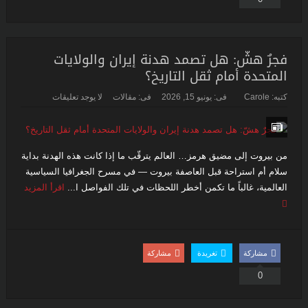
فجرٌ هشّ: هل تصمد هدنة إيران والولايات
المتحدة أمام ثقل التاريخ؟
كتبه:
Carole
فى:
يونيو 15, 2026
فى:
مقالات
لا يوجد تعليقات
من بيروت إلى مضيق هرمز… العالم يترقّب ما إذا كانت هذه الهدنة بداية
سلام أم استراحة قبل العاصفة بيروت — في مسرح الجغرافيا السياسية
العالمية، غالباً ما تكمن أخطر اللحظات في تلك الفواصل ا...
اقرأ المزيد
مشاركة
تغريدة
مشاركة
0