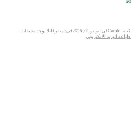
حرارة تحت الأفق
كتبه:
Carole
فى:
يوليو 01, 2026
فى:
متفرقات
لا يوجد تعليقات
طباعة
البريد الالكترونى
المحيطات تسجل أعلى درجات حرارة لشهر يونيو
/
حزيران في
التاريخ… و«إل نينيو» يرفع مخاوف صدمة مناخية عالمية
باريس / واشنطن / جنيف / سيدني
–
لم يأتِ التحذير هذه المرة مصحوبًا بصفارات الإنذار.
لا انفجارات.
لا مبانٍ تنهار.
ولا دخان يتصاعد عند الأفق.
فقط أرقام.
لكن الأرقام مرعبة.