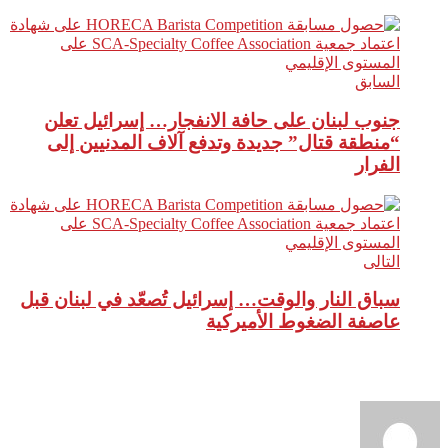
السابق
جنوب لبنان على حافة الانفجار… إسرائيل تعلن
“منطقة قتال” جديدة وتدفع آلاف المدنيين إلى
الفرار
التالى
سباق النار والوقت… إسرائيل تُصعّد في لبنان قبل
عاصفة الضغوط الأميركية
نبذة عن الكاتب