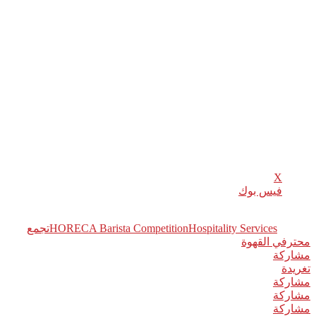
نبذة عن هوسبيتاليتي سيرفيسز: تأسست شركة Hospitality Services
منذ أكثر من 30 عامًا، وهي متخصّصة في تنظيم معارض وفعاليات
الضيافة والخدمات الغذائية في المنطقة، بما في ذلك هوريكا لبنان،
هوريكا الأردن، هوريكا الكويت، هوريكا الرياض، هوريكا عُمان، صالون
دو شوكولا والحلويات دبي، صالون دو شوكولا والحلويات الرياض،
وWhisky Live Beirut. كما تمتلك الشركة ثلاث منصات ومطبوعات
تخدم قطاعَي الضيافة والسياحة:
Hospitality News Middle East, Taste & Flavors et Lebanon Traveler
شارك هذا الموضوع:
X
فيس بوك
وسوم:
Hospitality Services
HORECA Barista Competition
تجمع
محترفي القهوة
مشاركة
0
تغريدة
مشاركة
مشاركة
مشاركة