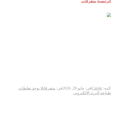
الرئيسية
متفرقات
حصول مسابقة HORECA Barista Competition
على شهادة اعتماد جمعية SCA-Specialty Coffee Association على
المستوى الإقليمي
حصول مسابقة HORECA
Barista Competition على
شهادة اعتماد جمعية SCA-
Specialty Coffee Association
على المستوى الإقليمي
كتبه:
Carole
فى:
مايو 28, 2026
فى:
متفرقات
لا يوجد تعليقات
طباعة
البريد الالكترونى
سجّلت مسابقة HORECA Barista Competition إنجازًا جديدًا في
مسيرتها، مع حصولها على شهادة اعتماد رسمية من جمعية القهوة
المتخصصة (SCA) في كلّ من لبنان، الأردن، الكويت وسلطنة عُمان.