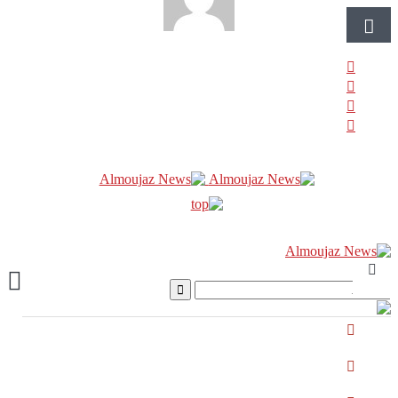
قائمة
بعد ٨١ عاماً من “Fat Man” «فات مان»… اليابان أمام
أخطر سؤال نووي
“هل يموت الشاهد قبل أن ينطق؟”… رياض سلامة خلف
القضبان والملف الأخطر في لبنان لم يُغلق بعد