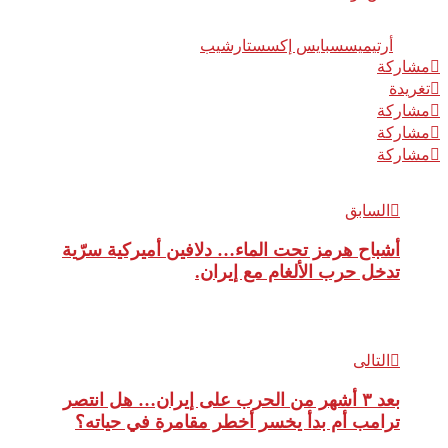
وسوم:
أرتيميس
سبايس إكس
ستارشيب
مشاركة
0
تغريدة
مشاركة
مشاركة
مشاركة
السابق
أشباح هرمز تحت الماء… دلافين أميركية سرّية
تدخل حرب الألغام مع إيران.
التالى
بعد ٣ أشهر من الحرب على إيران… هل انتصر
ترامب أم بدأ يخسر أخطر مقامرة في حياته؟