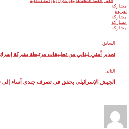
وسوم:
القتل العمد المحتمل
دييغو مارادونا
وذمة دماغية
مشاركة
0
تغريدة
مشاركة
مشاركة
مشاركة
السابق
تحذير أمني لبناني من تطبيقات مرتبطة بشركة إسرائي
التالى
الجيش الإسرائيلي يحقق في تصرف جندي أساء إلى تمث
نبذة عن الكاتب