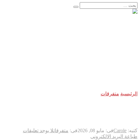
الأخبار العاجلة
هجوم سيبراني غامض يضرب شبكة المياه الأمريكية… واشنطن 
إنجاز طبي تاريخي يعيد البصر بعد سنوات من الظلام..
اعتقال مسلح قرب ملعب ترامب للغولف في كاليفورنيا قبل زيارت
لحظة لا تتكرر إلا مرة واحدة في العمر… فوق مياه المحيط الها
“فيفا” يتراجع تحت ضغط العالم… وإنفانتينو يواجه إحدى أكبر ه
فرنسا تخرج ببطء من قلب الجحيم… لكن الخطر لا يزال مشتعلاً
اليابان تكسر أحد أكبر محرمات ما بعد الحرب العالمية الثانية… 
زلزال بقوة ٧٫١ درجات يهزّ اليابان.. إنذار تسونامي وانهيارات وإجلاء مئات الآلاف في كيوشو
لاندو نوريس ينهي انتظاراً دام ٨ أشهر… ويُعيد مكلارين إلى منصة الانتصار في سباق المجر
حرب مالي الشمالية تدخل مرحلة خطيرة جديدة…
الرئيسية
متفرقات
“۱٢ساعة من المعاناة”.. شهادة مثيرة لطبيب شرعي في محاكمة وفاة مارادونا
“۱٢ساعة من المعاناة”.. شهادة مثيرة لطبيب شرعي في محاكمة وفاة مارادونا
كتبه:
Carole
فى:
مايو 08, 2026
فى:
متفرقات
لا يوجد تعليقات
طباعة
البريد الالكترونى