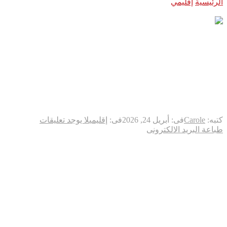
الرئيسية
إقليمي
ترمب يمدد هدنة لبنان وإسرائيل ويدفع نحو
مفاوضات سلام مباشرة
ترمب يمدد هدنة لبنان وإسرائيل
ويدفع نحو مفاوضات سلام
مباشرة
كتبه:
Carole
فى:
أبريل 24, 2026
فى:
إقليمي
لا يوجد تعليقات
طباعة
البريد الالكترونى
مدّد الرئيس الأميركي دونالد ترمب، اليوم الجمعة، وقف إطلاق النار
بين لبنان وإسرائيل لمدة ثلاثة أسابيع، بالتزامن مع انطلاق الجولة
الثانية من المحادثات المباشرة بين الجانبين في البيت الأبيض، عبر
سفيريهما لدى الولايات المتحدة وبمشاركة السفيرين الأميركيين في
بيروت وتل أبيب.
وأوضح ترمب أن الاجتماع الذي عُقد في المكتب البيضاوي “سار
بشكل إيجابي”، معتبراً أن ملف السلام في لبنان يبدو “أقل تعقيداً”
مقارنة بملفات أخرى تعمل عليها واشنطن حالياً. كما أعرب عن أمله