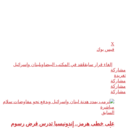
يُذكر أن لبنان وإسرائيل، اللذين لا يزالان رسمياً في حالة حرب منذ
عام ١٩٤٨، عقدا جولة محادثات في واشنطن في ١٤ أبريل/نيسان،
هي الأولى من نوعها منذ عام ١٩٩٣. وبعد يومين، أعلنت الولايات
المتحدة هدنة لمدة ١۰ أيام للنزاع الذي أسفر عن مقتل أكثر من
٢٤۰۰ شخص في لبنان وتشريد ما يزيد على مليون شخص.
شارك هذا الموضوع:
X
فيس بوك
وسوم:
إلغاء قرار سابق
عُقد في المكتب البيضاوي
لبنان وإسرائيل
مشاركة
0
تغريدة
مشاركة
مشاركة
مشاركة
السابق
على خطى هرمز.. إندونيسيا تدرس فرض رسوم