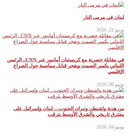
لبنان في مرمى النار
يونيو 22, 2026
في مقابلة حصرية مع كريستيان أمانبور عبر CNN.. الرئيس
اللبناني يكسر الصمت ويفجر قنابل سياسية حول الصراع
الإقليمي
يونيو 06, 2026
بين هدنة واشنطن ونيران الجنوب… لبنان وإسرائيل على
مفترق تاريخي والشرق الأوسط يترقب
يونيو 04, 2026
أترك تعليق