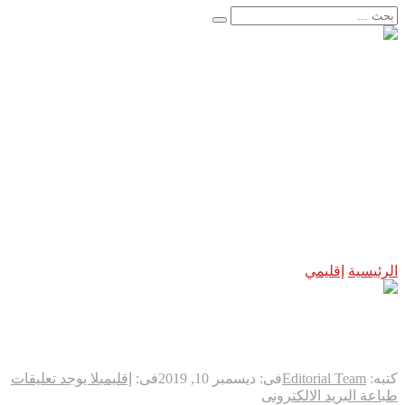
الأخبار العاجلة
إنجاز طبي تاريخي يعيد البصر بعد سنوات من الظلام..
اعتقال مسلح قرب ملعب ترامب للغولف في كاليفورنيا قبل زيارت
لحظة لا تتكرر إلا مرة واحدة في العمر… فوق مياه المحيط الها
“فيفا” يتراجع تحت ضغط العالم… وإنفانتينو يواجه إحدى أكبر ه
فرنسا تخرج ببطء من قلب الجحيم… لكن الخطر لا يزال مشتعلاً
اليابان تكسر أحد أكبر محرمات ما بعد الحرب العالمية الثانية… 
زلزال بقوة ٧٫١ درجات يهزّ اليابان.. إنذار تسونامي وانهيارات وإجلاء مئات الآلاف في كيوشو
لاندو نوريس ينهي انتظاراً دام ٨ أشهر… ويُعيد مكلارين إلى منصة الانتصار في سباق المجر
حرب مالي الشمالية تدخل مرحلة خطيرة جديدة…
أوروبا تهرب من النار
الرئيسية
إقليمي
دول الخليج تؤكد على وحدتها رغم تغيب أمير قطر عن
دول الخليج تؤكد على وحدتها رغم 
كتبه:
Editorial Team
فى:
ديسمبر 10, 2019
فى:
إقليمي
لا يوجد تعليقات
طباعة
البريد الالكترونى