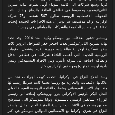
فردا وسبع شركات الى قائمة سوداء أولى نشرت بداية تشرين
ثورة استخباراتية تعيد رسم موازين القوة في آسيا
الثاني/نوفمبر، وخصوصا في قطاعي الطاقة والدفاع. وبذلك، باتت
زلزال بقوة ٧٫١ درجات يهزّ اليابان.. إنذار تسونامي وانهيارات
العقوبات الاقتصادية الروسية تطاول 567 شخصا و75 شركة
اوكرانية. واكد مدفيديف عبر تويتر أن هذه الاجراءات الجديدة إتخذت
وإجلاء مئات الآلاف في كيوشو
“دفاعا عن مصالح الحكومة والشركات والمواطنين في روسيا”.
لاندو نوريس ينهي انتظاراً دام ٨ أشهر… ويُعيد مكلارين إلى منصة
ويستمر تدهور العلاقات بين موسكو وكييف منذ 2014، وقد تجدد
نهاية تشرين الثاني/نوفمبر بعدما احتجز خفر السواحل الروس ثلاث
الانتصار في سباق المجر
سفن عسكرية اوكرانية قبالة شبه جزيرة القرم. وتشمل العقوبات
الروسية الجديدة التي أعلنت الثلاثاء شركات في قطاعي الدفاع
والطاقة، اضافة الى شركة تأمين. وبين الافراد المستهدفين رئيس
بلدية اوديسا (جنوب) وموظفون اوكرانيون كبار.
ومنذ اندلاع النزاع في اوكرانيا، اتخذت كييف اجراءات تحد من
علاقاتها الاقتصادية والتجارية مع روسيا بعدما كانت شريكا رئيسيا لها
منذ انهيار الاتحاد السوفياتي. وشملت القائمة الروسية السوداء الاولى
النجل البكر للرئيس الاوكراني بترو بوروشنكو، إضافة الى رئيسي
الوزراء السابقين ارسيني ياتسينيوك ويوليا تيموشنكو التي ستترشح
ضد بوروشنكو في الانتخابات الرئاسية المقبلة العام المقبل. وأسفر
النزاع في شرق اوكرانيا مع الانفصاليين الموالين لموسكو عن اكثر