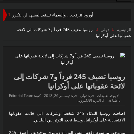
أوروبا تترقب… والسماء تستعد لمشهد لن يتكرر
هجوم سيبراني غامض يضرب شبكة المياه الأمريكية… واشنطن
الرئيسية
دولي
روسيا تضيف 245 فرداً و7 شركات إلى لائحة
عقوباتها على أوكرانيا
تحقق في صلة محتملة بإيران
إنجاز طبي تاريخي يعيد البصر بعد سنوات من الظلام..
اعتقال مسلح قرب ملعب ترامب للغولف في كاليفورنيا قبل
زيارته الرئاسية..
روسيا تضيف 245 فرداً و7 شركات إلى
لائحة عقوباتها على أوكرانيا
لحظة لا تتكرر إلا مرة واحدة في العمر… فوق مياه المحيط الهادئ
“فيفا” يتراجع تحت ضغط العالم… وإنفانتينو يواجه إحدى أكبر
لا يوجد تعليقات
فى:
دولي
فى:
ديسمبر 26, 2018
كتبه:
Editorial Team
طباعة
البريد الالكترونى
هزائمه السياسية
اضافت روسيا الثلاثاء 245 شخصا وشركات الى قائمة عقوباتها
فرنسا تخرج ببطء من قلب الجحيم… لكن الخطر لا يزال مشتعلاً
الاقتصادية على أوكرانيا، وسط تجدد التوتر بين البلدين.
اليابان تكسر أحد أكبر محرمات ما بعد الحرب العالمية الثانية…
وبموجب مرسوم وقعه رئيس الوزراء ديمتري مدفيديف، أضيف 245