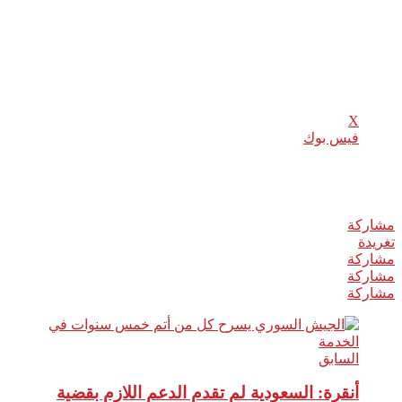
تاريخ 16/12/2018، ويستبعد منه كل من لديه خدمات مفقودة ولم يتم
خمس سنوات خدمة (احتفاظ – احتياط).
شارك هذا الموضوع:
X
فيس بوك
Related
مشاركة
0
تغريدة
مشاركة
مشاركة
مشاركة
السابق
أنقرة: السعودية لم تقدم الدعم اللازم بقضية