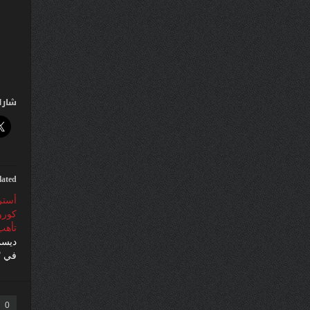
شارك
lated
أستر
كورو
تأهب
ديسمبر 9
في "
0