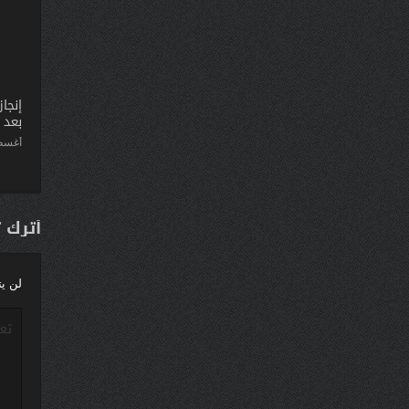
إنجا
بعد 
أغسطس 5
أترك 
لن يت