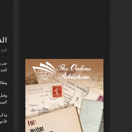
ال
كتبه:
ضربت
الحد
وطال
وقتل
السب
الأحو