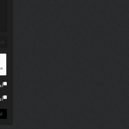
أع
أع