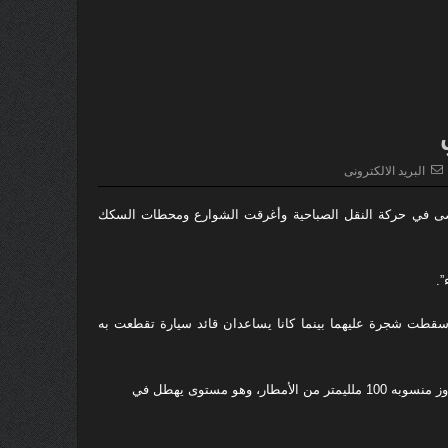
البريد الالكترونى
وضى في حركة النقل الصباحية وأغرقت الشوارع ومحطات السكك
.
طت شجرة عليهما بينما كانا يساعدان قائد سيارة تقطعت به
وذكر المكتب الاسترالي للأرصاد الجوية أنه هطلت على سيدني خلال ساعات قليلة ما يتجاوز منسوبه 100 ملليمتر من الأمطار، وهو مستوى يهطل في