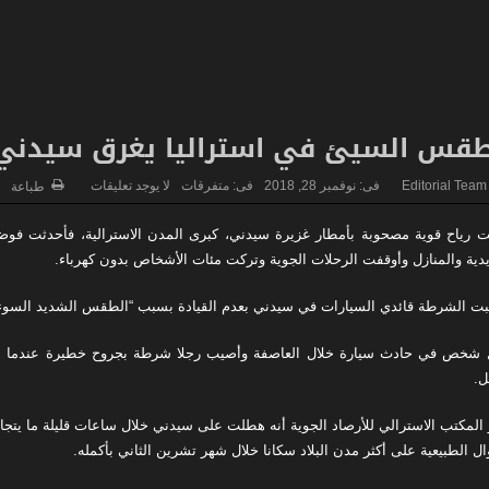
طقس السيئ في استراليا يغرق سيدني
Editorial Team
فى:
نوفمبر 28, 2018
فى:
متفرقات
لا يوجد تعليقات
طباعة
 رياح قوية مصحوبة بأمطار غزيرة سيدني، كبرى المدن الاسترالية، فأحدثت ف
يدية والمنازل وأوقفت الرحلات الجوية وتركت مئات الأشخاص بدون كهرباء.
بت الشرطة قائدي السيارات في سيدني بعدم القيادة بسبب “الطقس الشديد السوء”
 شخص في حادث سيارة خلال العاصفة وأصيب رجلا شرطة بجروح خطيرة عندما سق
ل.
ال الطبيعية على أكثر مدن البلاد سكانا خلال شهر تشرين الثاني بأكمله.