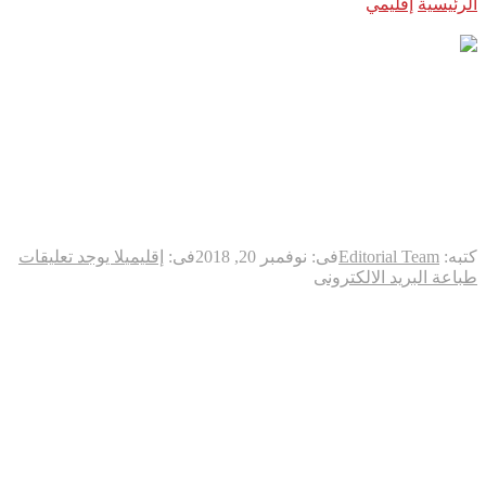
الرئيسية
إقليمي
اردوغان يرفض قرار المحكمة الأوروبية غير الملزم
بشأن دميرتاش
اردوغان يرفض قرار المحكمة
الأوروبية غير الملزم بشأن
دميرتاش
كتبه:
Editorial Team
فى:
نوفمبر 20, 2018
فى:
إقليمي
لا يوجد تعليقات
طباعة
البريد الالكترونى
رفض الرئيس التركي رجب طيب إردوغان الثلاثاء قرار المحكمة
الاوروبية لحقوق الانسان بالافراج عن المعارض الكردي صلاح الدين
دميرتاش المسجون منذ 2016.
وقال بحسب ما أوردت وكالة انباء الاناضول الحكومية “ان قرارات
المحكمة الاوروبية لحقوق الانسان ليست ملزمة لنا. سنرد ونضع حدا
نهائيا لهذه القضية”.