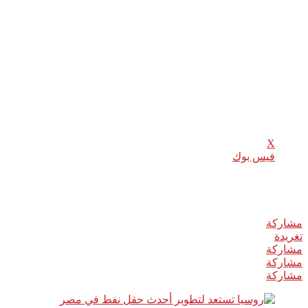
قال رئيس شركة لوك أويل الروسية فاغيت أليكبيروف، للصحفيين إن ا
في شمال أفريقيا، وهو حقل مليحة في مصر، وتتم المفاوضات حاليا مع 
حوالي 5100 متر، كما ينتج الحقل حوالي 400 ألف قدم مكعبة يوميا من الغاز المصاحب.
شارك هذا الموضوع:
X
فيس بوك
Related
مشاركة
0
تغريدة
مشاركة
مشاركة
مشاركة