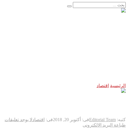
الأخبار العاجلة
إنجاز طبي تاريخي يعيد البصر بعد سنوات من الظلام..
اعتقال مسلح قرب ملعب ترامب للغولف في كاليفورنيا قبل زيارت
لحظة لا تتكرر إلا مرة واحدة في العمر… فوق مياه المحيط الها
“فيفا” يتراجع تحت ضغط العالم… وإنفانتينو يواجه إحدى أكبر ه
فرنسا تخرج ببطء من قلب الجحيم… لكن الخطر لا يزال مشتعلاً
اليابان تكسر أحد أكبر محرمات ما بعد الحرب العالمية الثانية… 
زلزال بقوة ٧٫١ درجات يهزّ اليابان.. إنذار تسونامي وانهيارات وإجلاء مئات الآلاف في كيوشو
لاندو نوريس ينهي انتظاراً دام ٨ أشهر… ويُعيد مكلارين إلى منصة الانتصار في سباق المجر
حرب مالي الشمالية تدخل مرحلة خطيرة جديدة…
أوروبا تهرب من النار
الرئيسية
اقتصاد
روسيا تستعد لتطوير أحدث حقل نفط في مصر
روسيا تستعد لتطوير أحدث حقل 
كتبه:
Editorial Team
فى:
أكتوبر 20, 2018
فى:
اقتصاد
لا يوجد تعليقات
طباعة
البريد الالكترونى