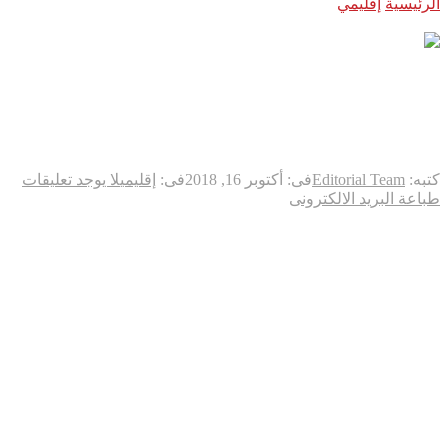
الرئيسية
إقليمي
رئيس الوزراء الاثيوبي يشكل حكومة نصفها من
النساء
رئيس الوزراء الاثيوبي يشكل
حكومة نصفها من النساء
كتبه:
Editorial Team
فى:
أكتوبر 16, 2018
فى:
إقليمي
لا يوجد تعليقات
طباعة
البريد الالكترونى
كشف رئيس الوزراء الاثيوبي آبي أحمد، اليوم، عن تشكيل حكومة
مصغرة شغلت النساء نصف مقاعدها للمرة الأولى في تاريخ البلاد،
على ما قال مسؤول كبير.وتشغل النساء مناصب رئيسية في
الحكومة المؤلفة من 20 وزيرا والتي تتضمن وزارة السلام
المستحدثة للإشراف على الشرطة الفيديرالية ووكالات
الاستخبارات، على ما أفاد رئيس أركان الجيش الإثيوبي فيتسام اريغا.
وكتب اريغا على “تويتر” أن “النساء سيتولين حقائب وزارية رئيسية
بما فيها وزارات السلام والتجارة والصناعة والدفاع”.
وستكون عائشة محمد هي أول امرأة تشغل منصب وزير الدفاع في
البلد الأفريقي الذي يبلغ عدد سكانه أكثر من 100 مليون نسمة.