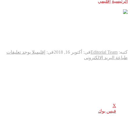
الرئيسية
إقليمي
الرئيس اليمني يقيل رئيس الحكومة بن دغر ويحيله
للتحقيق
الرئيس اليمني يقيل رئيس
الحكومة بن دغر ويحيله للتحقيق
كتبه:
Editorial Team
فى:
أكتوبر 16, 2018
فى:
إقليمي
لا يوجد تعليقات
طباعة
البريد الالكترونى
قرر الرئيس اليمني عبد ربه هادي منصور، إقالة رئيس الحكومة أحمد
بن دغر وإحالته للتحقيق، وتعيين عبد الملك سعيد خلفا له.
شارك هذا الموضوع:
X
فيس بوك
Related