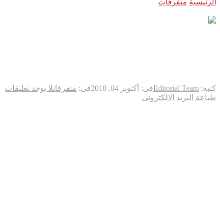
الرئيسية
متفرقات
انطلاق أولى رحلات قطار الحرمين غداً بين مكة
والمدينة
انطلاق أولى رحلات قطار
الحرمين غداً بين مكة والمدينة
كتبه:
Editorial Team
فى:
أكتوبر 04, 2018
فى:
متفرقات
لا يوجد تعليقات
طباعة
البريد الالكترونى
تنطلق الخميس أولى رحلات #قطار_الحرمين بين مكة المكرمة
والمدينة المنورة، بما يمثل أولى خطوات التشغيل التجاري لهذا
المشروع الضخم لنقل الركاب الذي سيشمل 5 محطات.
ويوفر القطار الجديد الذي يعد أكبر مشروع في قطاعه بالمنطقة
خدمات النقل بين 5 مناطق رئيسية هي مكة المكرمة وجدة ومطار
الملك عبدالعزيز الدولي ومدينة الملك عبدالله الاقتصادية والمدينة
المنورة.
وتقدر التكلفة الإجمالية لمشروع قطار الحرمين بنحو 60 مليار ريال.
وسيبدأ القطار جدوله بـ 8 رحلات أيام الخميس والجمعة والسبت