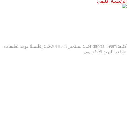
الرئيسية
إقليمي
أردوغان يتعهد من نيويورك بالدفاع عن القدس من
أردوغان يتعهد من نيويورك
بالدفاع عن القدس من
كتبه:
Editorial Team
فى:
سبتمبر 25, 2018
فى:
إقليمي
لا يوجد تعليقات
طباعة
البريد الالكترونى
قال الرئيس التركي رجب طيب أردوغان، اليوم الاثنين، إنه سيدافع
عن القدس من “الغزاة” الإسرائيليين وضد أولئك الذين ينفذون
“إرهاب الدولة” ضد الفلسطينيين.
وأكد خلال كلمة نظمها وقف “توركن” (TÜRKEN) بمدينة نيويورك
الأميركية التي وصلها للمشاركة في أعمال الجمعية العامة الثالثة
والسبعين للأمم المتحدة، “إننا عازمون على عدم ترك قبلتنا الأولى
القدس تحت رحمة المحتلين.. ولن نضحي بالقدس مدينة السلام من
أجل مطامع إسرائيل.. وسنواصل حماية عزة القدس وكرامة الحرم
الشريف”.
وتابع أردوغان قائلا “حسب معتقدنا فإنّ قبول الظلم ظلم بحد ذاته،
وعليه فإننا نضع أرواحنا على أكفنا إن استلزم الأمر لتضميد جراح