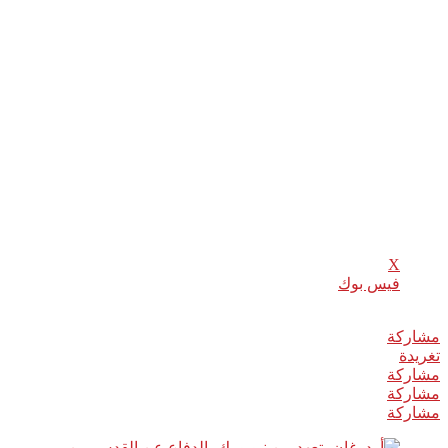
نازفة”.
وشدد على أن العديد من البلدان التي تتشدق بالديمقراطية لا تنبس
ببنت شفة إزاء القتل الوحشي للمدنيين الفلسطينيين، قائلا أنه
سيواصل معركته الدبلوماسية مع إسرائيل والولايات المتحدة حول
مستقبل العاصمة الإسرائيلية.
كما أكد أن أنقرة ستواصل كفاحها ضد خروقات الحكومات الأميركية
والإسرائيلية للمدينة المقدسة على أعلى مستوى في الدبلوماسية.
شارك هذا الموضوع:
X
فيس بوك
مشاركة
0
تغريدة
مشاركة
مشاركة
مشاركة