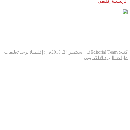
الرئيسية
إقليمي
نصف مليون طفل في طرابلس الليبية في خطر
مباشر
نصف مليون طفل في طرابلس
الليبية في خطر مباشر
كتبه:
Editorial Team
فى:
سبتمبر 24, 2018
فى:
إقليمي
لا يوجد تعليقات
طباعة
البريد الالكترونى
حذرت منظمة الأمم المتحدة للطفولة “يونيسف” اليوم من أن نصف
مليون طفل في العاصمة الليبية طرابلس معرضون لخطر مباشر
بينما بات أكثر من 2,6 مليون طفل بحاجة للمساعدة في ليبيا.
ومنذ 27 آب ، أسفرت المعارك بين المجموعات المسلحة المتناحرة
عن سقوط 115 قتيلا على الأقل زهاء 400 جريح، حسب آخر حصيلة
نشرتها وزارة الصحة الليبية مساء السبت.
وقالت المنظمة في بيان تلقت “وكالة فرانس برس” نسخة عنه:”إن
نصف مليون طفل في طرابلس في خطر مباشر مع تصاعد القتال
وأكثر من 2,6 مليون طفل بحاجة للمساعدة في ليبيا”.