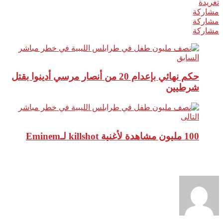
تغريدة
مشاركة
مشاركة
مشاركة
السابق
حكم نهائي بإعدام 20 من أنصار مرسي أدينوا بقتل
شرطيين
التالى
100 مليون مشاهدة لأغنية killshot لـEminem
نبذة عن الكاتب