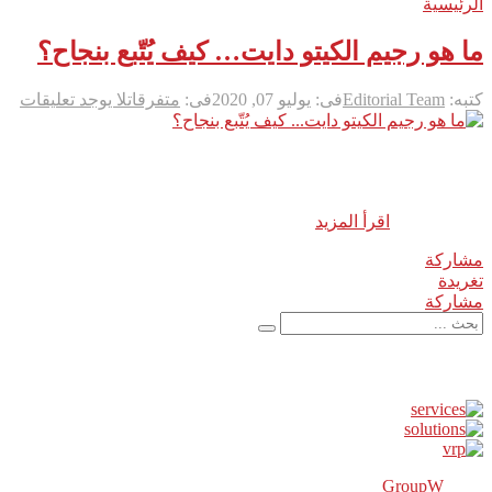
الرئيسية
رجيم الكيتو
ما هو رجيم الكيتو دايت… كيف يُتّبع بنجاح؟
كتبه:
Editorial Team
فى:
يوليو 07, 2020
فى:
متفرقات
لا يوجد تعليقات
ما هو رجيم الكيتو؟ يعتمد نظام رجيم الكيتو على تناول بعض الدهون
في مقابل التقليل من تناول الكربوهيدرات التى من شأنها استبدال
الكربوهيدرات هذه بالدهون، مما يساعد على إنجاز عملية الحرق
وسرعة ال...
اقرأ المزيد
مشاركة
0
تغريدة
مشاركة
إعلانات
GroupW
2018 Powered By