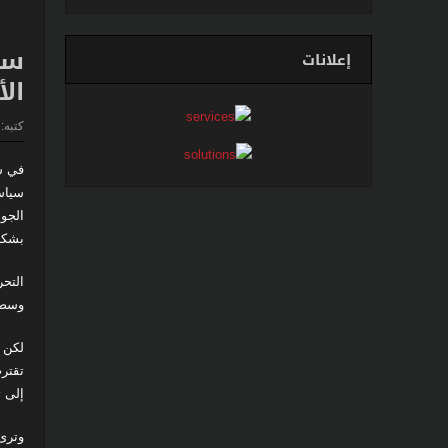
حرب مالي الشمالية تدخ
سب
إعلانات
الأ
كتبه:
في سب
الجوي
بشكل
التحر
وسط 
لكن 
تقتر
إلى 
وترى