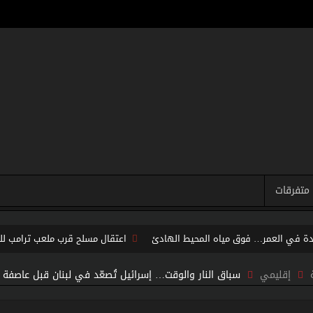
متفرقات
احدة في العمر… فوق مياه المحيط الهادئ
اعتقال مسلح قرب ملعب ترامب للغو
الجحيم… لكن الخطر لا يزال مشتعلاً
“فيفا” يتراجع تحت ضغط العالم… وإنفا
إقليمي
سباق النار والوقت… إسرائيل تُصعّد في لبنان قبل عاصفة 
اليابان تكسر أحد أكبر محرمات ما بعد الحرب العالمية الثانية… ثورة اس