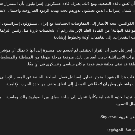
ن تُغلق نافذة التصعيد. ومع ذلك، يعترف قادة عسكريون إسرائيليون بأن استمرار هذ
شمال إسرائيل، الذين يعيشون بدورهم تحت تهديد الردود الصاروخية واحتمال الانفجا
الكواليس، تتجه الأنظار إلى المفاوضات الحساسة مع إيران. مسؤولون إسرائيليون كش
موافقة النهائية” من القيادة العليا الإيرانية، رغم أن شخصيات بارزة مثل رئيس البر
 التقديرات، إلى تفاهمات أولية وخطوط إرشادية.
ن إسرائيل تعتبر أن القرار الحقيقي لم يُحسم بعد، مشيرة إلى أنها لا تملك أي مؤش
يرات الإسرائيلية تذهب أبعد من ذلك، متوقعة مرحلة طويلة من المماطلة والمساومات 
طقة قد تبقى معلقة فوق فوهة بركان سياسي وعسكري في آنٍ معًا.
قلب هذا المشهد المتوتر، تحاول إسرائيل فصل الساحة اللبنانية عن المسار الإيران
 واشنطن وطهران لاحقًا في التوصل إلى اتفاق يخفف من حدة الحرب الإقليمية.
، تبدو الحدود الشمالية وكأنها تتحول إلى ساحة سباق بين الصواريخ والدبلوماسية
ال التسوية.
در: عربية
Sky news
 هذا الموضوع: