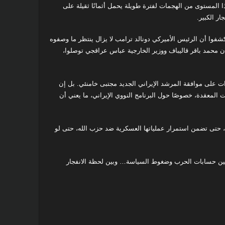
ا المستوى من الهجمات لفترة طويلة يحمل أثمانًا ثقيلة على
ر الكبير.
فوا أن الرئيس الأميركي دونالد ترامب لا يزال ينتظر ما وصفوه
لمان محمد باقر قاليباف ووزير الخارجية عباس عراقجي توصلوا،
رات على موافقة المرشد الإيراني الجديد مجتبى خامنئي. بل إن
المعقدة، خصوصًا حول البرنامج النووي الإيراني، ما يعني أن
ي، حتى تضمن استمرار عملياتها العسكرية ضد حزب الله، حتى لو
… بين حسابات الحرب وضغوط السياسة… وبين لحظة الانفجار