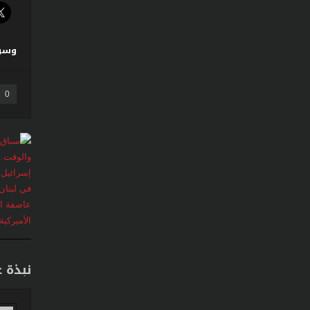
وسو
0
نبذة 