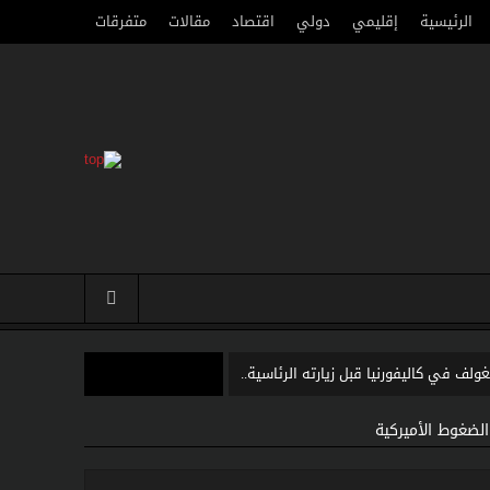
الرئيسية
إقليمي
دولي
اقتصاد
مقالات
متفرقات
لف في كاليفورنيا قبل زيارته الرئاسية..
نتينو يواجه إحدى أكبر هزائمه السياسية
الضغوط الأميركية
تخباراتية تعيد رسم موازين القوة في آسيا