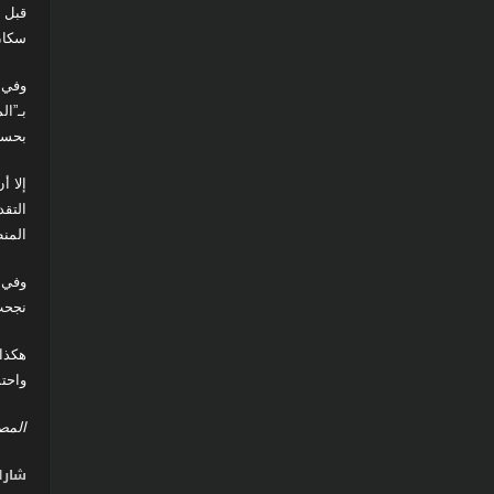
قبل أ
سكان 
وفي 
بـ”ال
بحسب
إلا أ
التقد
المن
وفي 
نجحت
هكذا
واحتم
المص
شارك