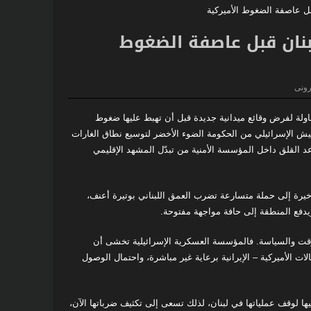
بنان قبل عاصفة الضغوط
أوروبا تهرب من النار
ترونى
محاولة لفرض وقائع ميدانية جديدة قبل أن تهبط عليها ضغوط
كرية. فبحسب تقرير للقناة 12 الإسرائيلية، طلب الجيش الإسرائيلي من الحكومة الضوء الأخضر لتوسيع نطاق الغارات
د القلق داخل المؤسسة الأمنية من تبدّل المشهد الإقليمي
أخيرة إلى حملة متسارعة تضرب العمق اللبناني بوتيرة أعنف،
يدفع المنطقة إلى حافة مواجهة مفتوحة.
لوقت والسياسة. فالمؤسسة العسكرية الإسرائيلية تخشى أن
 الأميركية – الإيرانية برعاية غير مباشرة، واحتمال الوصول
 لوقف عملياتها في لبنان، لذلك تسعى إلى تكثيف ضرباتها الآن،