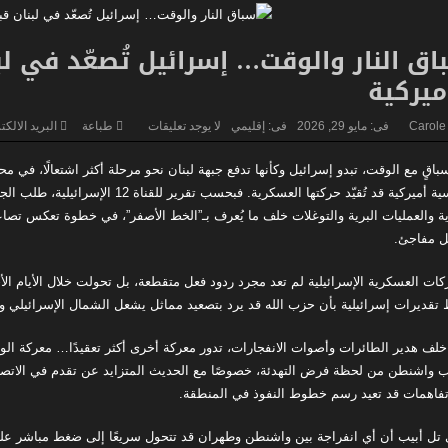
زلزال بقوة ٧٫١ درجات يهزّ اليابان.. إنذار تسونامي وانهيارات وإجلاء مئات الآلاف في كيوشو
ل مرحلة خطيرة جديدة…
لاندو نوريس ينهي انتظاراً دام ٨ أشهر… ويُعيد مكلارين إلى منصة الانتصار في سباق المجر
اق النار والوقت… إسرائيل تُصعّد في ل
ميركية
هل ساعدت روسيا إيران في استهداف مواقع الـCIA في الخليج؟
Carole
فى:
مايو 29, 2026
فى:
إقليمي
لا يوجد تعليقات
طباعة
البريد الالك
اقٍ مع الوقت، تبدو إسرائيل وكأنها تدفع جبهة لبنان نحو مرحلة أكثر اشتعالًا، في 
سياسية أميركية قد تُقيّد حركتها العس
ة والعمليات البرية والتوغلات خلف ما يُعرف بـ”الخط الأصفر”، في خطوة تعكس تصاع
 مفاجئ.
كات العسكرية الإسرائيلية لم تعد مجرد ردود فعل متقطعة، بل تحولت خلال الأيام ال
تقديرات إسرائيلية بأن حزب الله قد يرد بتصعيد مماثل يشعل الشمال الإسرائيلي و
خلف هدير الطائرات وأصوات الانفجارات، تدور معركة أخرى أكثر تعقيدًا… معركة ا
ب واشنطن من لحظة فرض التهدئة، خصوصًا مع الحديث المتزايد عن تقدم في الاتصالات
تفاهمات قد تعيد رسم خطوط النفوذ في المنطقة.
 تل أبيب أن أي انفراجة بين واشنطن وطهران قد تتحول سريعًا إلى ضغط مباشر عليها