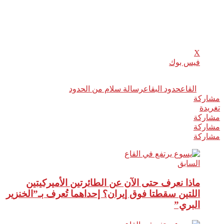
المصدر : محطة MTV اللبنانيّة.
شارك هذا الموضوع:
X
فيس بوك
وسوم:
القاع
حدود البقاع
رسالة سلام من الحدود
مشاركة
0
تغريدة
مشاركة
مشاركة
مشاركة
السابق
ماذا نعرف حتى الآن عن الطائرتين الأميركيتين
اللتين سقطتا فوق إيران؟ إحداهما تُعرف بـ”الخنزير
البري”