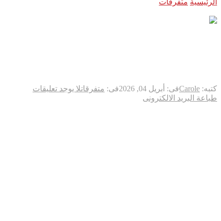
الرئيسية
متفرقات
يسوع يرتفع في القاع”: منارة إيمان وصمود على
حدود البقاع
يسوع يرتفع في القاع”: منارة
إيمان وصمود على حدود البقاع
كتبه:
Carole
فى:
أبريل 04, 2026
فى:
متفرقات
لا يوجد تعليقات
طباعة
البريد الالكترونى
القاع
–
في مشهدٍ يمزج بين الورع الديني والتمسك بالأرض، شهدت
بلدة القاع الحدودية في البقاع الشمالي حدثاً استثنائياً تمثل في رفع
وتدشين تمثال ضخم للسيد المسيح، ليطلّ من فوق تلالها شاهداً على
تاريخ البلدة وصمود أهلها.
رمزية التوقيت والمكان
يأتي رفع هذا التمثال، الذي أُطلق عليه اسم
“يسوع يرتفع في القاع”، كرسالة إيمان عميقة في ظل الظروف
الصعبة التي تمر بها المنطقة. اختار أهالي البلدة أعلى نقطة مشرفة
ليكون التمثال مرئياً من مختلف الجهات، في خطوة تجسد الهوية
الروحية للبلدة التي لطالما كانت خط الدفاع الأول ونموذجاً للعيش