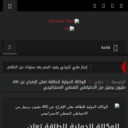
قائمة
إنجاز طبي تاريخي يعيد البصر بعد سنوات من الظلام..
اعتقال مسلح قرب ملعب ترامب للغولف في كاليفورنيا قبل زيارته
الرئيسية
دولي
الوكالة الدولية للطاقة تعلن الإفراج عن 400
مليون برميل من الاحتياطي النفطي الاستراتيجي
الرئاسية..
لحظة لا تتكرر إلا مرة واحدة في العمر… فوق مياه المحيط الهادئ
“فيفا” يتراجع تحت ضغط العالم… وإنفانتينو يواجه إحدى أكبر
هزائمه السياسية
الوكالة الدولية للطاقة تعلن