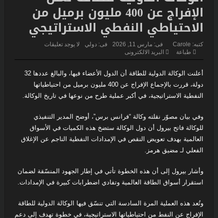
فرنسا تخرج ببطء من قلب الجحيم… لكن الخطر لا يزال مشتعلاً
الإفراج عن 400 مليون برميل من
الاحتياطي النفطي الاستراتيجي
اليابان تكسر أحد أكبر محرمات ما بعد الحرب العالمية الثانية… ثورة
استخباراتية تعيد رسم موازين القوة في آسيا
كتبه:
Carole
فى:
مارس 11, 2026
فى:
دولي
لا يوجد تعليقات
طباعة
البريد الالكترونى
زلزال بقوة ٧٫١ درجات يهزّ اليابان.. إنذار تسونامي وانهيارات وإجلاء
أعلنت الوكالة الدولية للطاقة أن الدول الأعضاء فيها، والبالغ عددها 32
مئات الآلاف في كيوشو
دولة، قررت بالإجماع الإفراج عن 400 مليون برميل من احتياطياتها
النفطية الاستراتيجية، في أكبر عملية طرح من نوعها في تاريخ الوكالة.
لاندو نوريس ينهي انتظاراً دام ٨ أشهر… ويُعيد مكلارين إلى منصة
الانتصار في سباق المجر
وفي بيان مصوّر نقلته وكالة “فرانس برس”، أوضح المدير التنفيذي
للوكالة فاتح بيرول أن دول الوكالة ستضخ هذه الكميات في الأسواق
حرب مالي الشمالية تدخل مرحلة خطيرة جديدة…
العالمية بهدف تعويض النقص في الإمدادات النفطية الناجم عن الإغلاق
الفعلي لـ مضيق هرمز.
أوروبا تهرب من النار
وأشار بيرول إلى أن هذه الخطوة تأتي في إطار الجهود المنسّقة لضمان
استقرار أسواق الطاقة العالمية وتفادي اضطرابات كبيرة في الإمدادات.
وتُعد هذه العملية المرة السادسة التي تنسّق فيها الوكالة الدولية للطاقة
الإفراج عن النفط من احتياطياتها الاستراتيجية، في خطوة تهدف إلى دعم