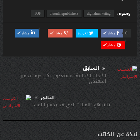
وسوم:
TOP
theonlinepublishers
digitalmarketing
0
مشاركة
تغريدة
مشاركة
مشاركة
مشاركة
السابق
الأركان الإيرانية: مستعدون بكل حزم لتدمير
المعتدي
التالى
نتانياهو “الملك” الذي قد يخسر اللقب
نبذة عن الكاتب