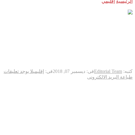
الرئيسية
إقليمي
الجمعية العامة للأمم المتّحدة ترفض مشروع قرار
أمريكياً يدين حماس
الجمعية العامة للأمم المتّحدة
ترفض مشروع قرار أمريكياً يدين
حماس
كتبه:
Editorial Team
فى:
ديسمبر 07, 2018
فى:
إقليمي
لا يوجد تعليقات
طباعة
البريد الالكترونى
صوّتت الجمعيّة العامّة للأمم المتّحدة الخميس ضدّ مشروع قرار
أميركي يدين حركة المقاومة الإسلامية (حماس) لإطلاقها صواريخ
على إسرائيل، في خطوة اعتبرتها الحركة “صفعة” لإدارة الرئيس
دونالد ترامب. وفشل مشروع القرار الذي تقدّمت به السفيرة
الأمريكية نيكي هايلي في الحصول على أغلبية الثلثين اللازمة
لإقراره، وذلك بعد أن نجحت الكويت بأكثرية ثلاثة أصوات فقط في
تمرير قرار إجرائي ينصّ على وجوب حصول مشروع القرار على
أكثرية الثلثين لاعتماده، وهي أغلبية تعذّر على واشنطن تأمينها.