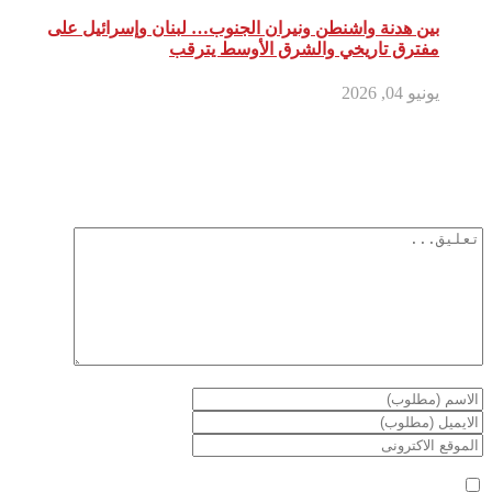
بين هدنة واشنطن ونيران الجنوب… لبنان وإسرائيل على
مفترق تاريخي والشرق الأوسط يترقب
يونيو 04, 2026
أترك تعليق
لن يتم نشر عنوان بريدك الإلكتروني.
الحقول الإلزامية مشار إليها بـ
*
أعلمني بمتابعة التعليقات بواسطة البريد الإلكتروني.