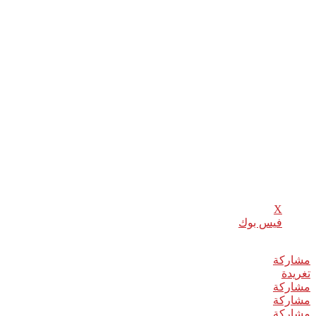
تحديدها.
في وقت كان الفلسطينيون يعتزمون الثلاثاء إدخال تعديلات على
النصّ لتفصيل هذه القرارات مع إدراج خصوصاً تلك المتعلقة بإنهاء
الاحتلال الإسرائيلي، ووضع القدس الشرقية أو حلّ الدولتين بالعودة
إلى حدود 1967، نجح الأوروبيون الأربعاء في إقناعهم بإعداد مشروع
قرار منفصل، وفق دبلوماسيين. وأشارت المصادر نفسها إلى أن
الاتحاد الأوروبي تعهد بدعم مشروع القرار الفلسطيني كما وعد
بالقيام بالأمر نفسه تجاه النصّ الأمريكي.
مونت كارلو الدولية
شارك هذا الموضوع:
X
فيس بوك
مشاركة
0
تغريدة
مشاركة
مشاركة
مشاركة