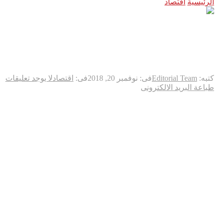
الرئيسية
اقتصاد
وول ستريت تهوي مع هبوط أسهم أبل
وول ستريت تهوي مع هبوط
أسهم أبل
كتبه:
Editorial Team
فى:
نوفمبر 20, 2018
فى:
اقتصاد
لا يوجد تعليقات
طباعة
البريد الالكترونى
هبطت الأسهم الأميركية مع اتجاه المستثمرين لبيع أسهم أبل
والشركات العاملة في قطاع الإنترنت والتكنولوجيا، مما هز الثقة
أكثر في مجموعة من الأسهم.
وانخفض المؤشر داو جونز الصناعي 395.78 نقطة، أو ما يعادل 1.56
بالمئة، إلى 25017.44 نقطة.
وتراجع المؤشر ستاندرد آند بورز 500 بمقدار 45.56 نقطة، أو 1.67
بالمئة، إلى 2690.71 نقطة.
ونزل المؤشر ناسداك المجمع 219.40 نقطة، أو 3.03 بالمئة، إلى
7028.48 نقطة.