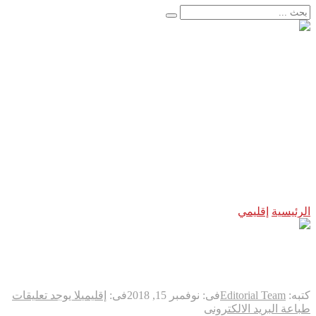
الأخبار العاجلة
أوروبا تترقب… والسماء تستعد لمشهد لن يتكرر
هجوم سيبراني غامض يضرب شبكة المياه الأمريكية… واشنطن 
إنجاز طبي تاريخي يعيد البصر بعد سنوات من الظلام..
اعتقال مسلح قرب ملعب ترامب للغولف في كاليفورنيا قبل زيارت
لحظة لا تتكرر إلا مرة واحدة في العمر… فوق مياه المحيط الها
“فيفا” يتراجع تحت ضغط العالم… وإنفانتينو يواجه إحدى أكبر ه
فرنسا تخرج ببطء من قلب الجحيم… لكن الخطر لا يزال مشتعلاً
اليابان تكسر أحد أكبر محرمات ما بعد الحرب العالمية الثانية… 
زلزال بقوة ٧٫١ درجات يهزّ اليابان.. إنذار تسونامي وانهيارات وإجلاء مئات الآلاف في كيوشو
لاندو نوريس ينهي انتظاراً دام ٨ أشهر… ويُعيد مكلارين إلى منصة الانتصار في سباق المجر
الرئيسية
إقليمي
أنقرة ترد على مؤتمر النيابة السعودية حول قضية خ
أنقرة ترد على مؤتمر النيابة الس
كتبه:
Editorial Team
فى:
نوفمبر 15, 2018
فى:
إقليمي
لا يوجد تعليقات
طباعة
البريد الالكترونى