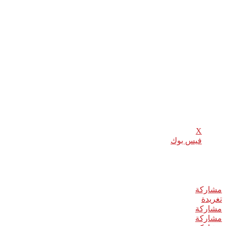
رد وزير الخارجية التركي مولود تشاووش أوغلو الخميس على مؤتمر ال
وفي تصريحات صحفية قال تشاووش أوغلو إن “بعض تعليقات النيابة 
أمروا بقتل خاشقجي والمحرضين الحقيقيين وعدم إغلاق القضية بهذه ا
وأضاف الوزير التركي: “تم جلب معدات وأفراد إلى تركيا لتقطيع جث
وأشار الوزير التركي إلى أن “الفريق المكون من 15 فردا الذي شارك في قتل خاشقجي يجب محاكمته في تركيا”.
شارك هذا الموضوع:
X
فيس بوك
Related
مشاركة
0
تغريدة
مشاركة
مشاركة