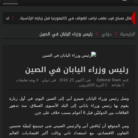
تقال مسلح قرب ملعب ترامب للغولف في كاليفورنيا قبل زيارته الرئاسية..
لحظة لا ت
تهرب من النار
الرئيسية
دولي
رئيس وزراء اليابان في الصين
رئيس وزراء اليابان في الصين
كتبه:
Editorial Team
فى:
أكتوبر 25, 2018
فى:
دولي
لا يوجد تعليقات
طباعة
البريد الالكترونى
وصل رئيس وزراء اليابان شينزو آبي إلى الصين اليوم، في أول زيارة
يقوم بها رئيس وزراء ياباني إلى البلد الآسيوي العملاق، منذ تدهور
العلاقات بين الدولتَيْن قبل 6 أعوام بسبب خلاف على جزر.
ومن المتوقع أن يُناقش آبي والرئيس الصيني شي جينبينغ كيفيّة تحسين
التعاون الاقتصادي، مع استعداد ثاني وثالث أكبر اقتصاديات العالم