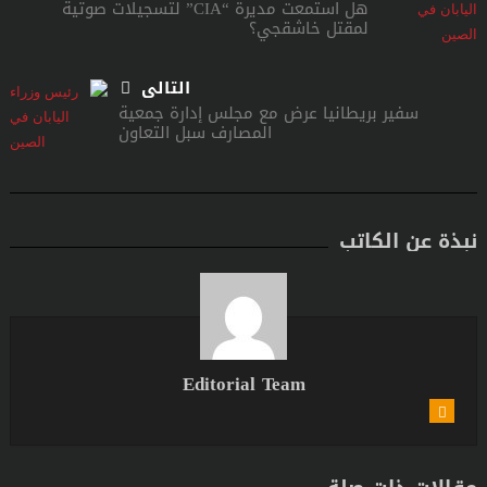
هل استمعت مديرة “CIA” لتسجيلات صوتية
لمقتل خاشقجي؟
التالى
سفير بريطانيا عرض مع مجلس إدارة جمعية
المصارف سبل التعاون
نبذة عن الكاتب
Editorial Team