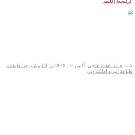
الرئيسية
إقليمي
بومبيو يلتقي بالعاهل السعودي وتركيا تحقق في
وجود “مواد سامة”
بومبيو يلتقي بالعاهل السعودي
وتركيا تحقق في وجود “مواد
سامة”
كتبه:
Editorial Team
فى:
أكتوبر 16, 2018
فى:
إقليمي
لا يوجد تعليقات
طباعة
البريد الالكترونى
قالت الولايات المتحدة إن ولي العهد السعودي الأمير محمد بن
سلمان وافق على ضرورة إجراء تحقيق شامل في اختفاء الصحفي
السعودي جمال خاشقجي، وذلك بعد تقارير تحدثت عن أن الرياض
ستقر بمقتله خلال استجواب سار على نحو خاطئ.
واختفى خاشقجي، الذي يحمل إقامة قانونية في الولايات المتحدة
وأحد منتقدي ولي العهد السعودية البارزين، عقب دخول القنصلية
السعودية في اسطنبول في الثاني من أكتوبر تشرين الأول الجاري.
ويعتقد مسؤولون أتراك أن الصحفي السعودي قُتل هناك ونُقلت جثته
من المكان وهو ما تنفيه السعودية بشدة.