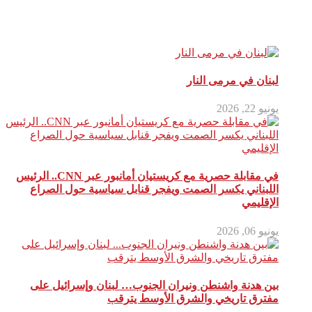
مقالات ذات صلة
لبنان في مرمى النار
يونيو 22, 2026
في مقابلة حصرية مع كريستيان أمانبور عبر CNN.. الرئيس
اللبناني يكسر الصمت ويفجر قنابل سياسية حول الصراع
الإقليمي
يونيو 06, 2026
بين هدنة واشنطن ونيران الجنوب… لبنان وإسرائيل على
مفترق تاريخي والشرق الأوسط يترقب