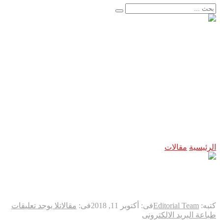
الأخبار العاجلة
أوروبا تترقب… والسماء تستعد لمشهد لن يتكرر
هجوم سيبراني غامض يضرب شبكة المياه الأمريكية… واشنطن 
إنجاز طبي تاريخي يعيد البصر بعد سنوات من الظلام..
اعتقال مسلح قرب ملعب ترامب للغولف في كاليفورنيا قبل زيارت
لحظة لا تتكرر إلا مرة واحدة في العمر… فوق مياه المحيط الها
“فيفا” يتراجع تحت ضغط العالم… وإنفانتينو يواجه إحدى أكبر ه
فرنسا تخرج ببطء من قلب الجحيم… لكن الخطر لا يزال مشتعلاً
اليابان تكسر أحد أكبر محرمات ما بعد الحرب العالمية الثانية… 
زلزال بقوة ٧٫١ درجات يهزّ اليابان.. إنذار تسونامي وانهيارات وإجلاء مئات الآلاف في كيوشو
لاندو نوريس ينهي انتظاراً دام ٨ أشهر… ويُعيد مكلارين إلى منصة الانتصار في سباق المجر
الرئيسية
مقالات
الولايات المتحدة وروسيا تتنافسان على هذا اللقب في
الولايات المتحدة وروسيا تتنافسان
كتبه:
Editorial Team
فى:
أكتوبر 11, 2018
فى:
مقالات
لا يوجد تعليقات
طباعة
البريد الالكترونى